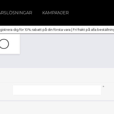
ÄRSLÖSNINGAR
KAMPANJER
itchar
istrera dig för 10% rabatt på din första vara | Fri frakt på alla beställni
dlöst
TO
*