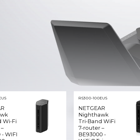
EUS
RS300-100EUS
AR
NETGEAR
awk
Nighthawk
 Wi-Fi
Tri-Band WiFi
 –
7-router –
 - WIFI
BE93000 -