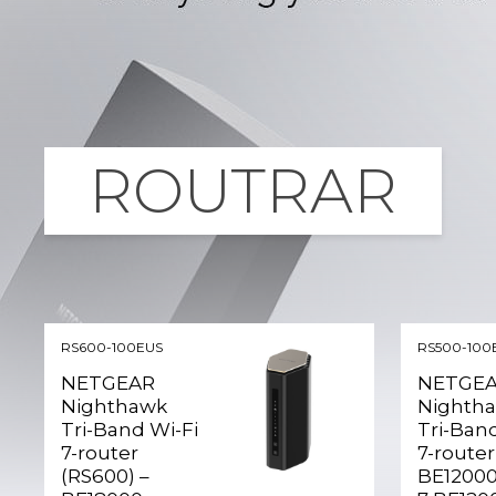
ROUTRAR
RS600-100EUS
RS500-100
NETGEAR
NETGE
Nighthawk
Nighth
Tri-Band Wi-Fi
Tri-Band
7-router
7-router
(RS600) –
BE12000