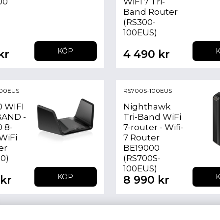
00
WiFi 7 Tri-
Band Router
(RS300-
100EUS)
KÖP
kr
4 490 kr
00EUS
RS700S-100EUS
 WIFI
Nighthawk
BAND -
Tri-Band WiFi
 8-
7-router - Wifi-
WiFi
7 Router
er
BE19000
0)
(RS700S-
100EUS)
KÖP
 kr
8 990 kr