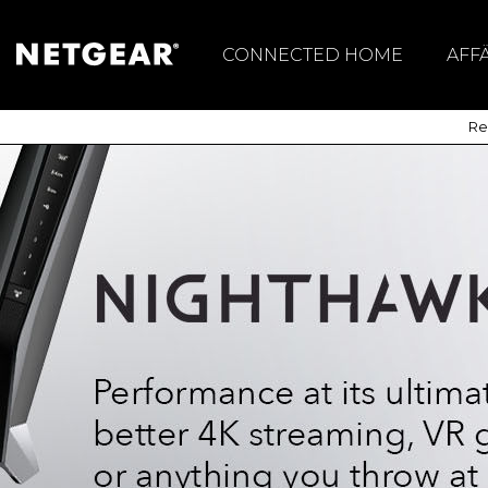
CONNECTED HOME
AFF
Mesh WiFi System
Sw
Reg
Mobila Routers &
Trå
Hotspots
Routrar
WiFi 7
Meural Digital
Fotoram
Nighthawk
ProGaming
WiFi Range Extenders
USB WiFi-adapters