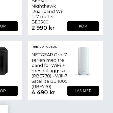
BE6500 -
Nighthawk
Dual-band Wi-
Fi 7-router-
BE6500
KÖP
KÖP
2 990 kr
RBE770-100EUS
NETGEAR Orbi 770-
serien med tre
band för WiFi 7-
meshtilläggssatellit
(RBE770) - Wifi-7
Satellite BE11000
(RBE770)
KÖP
LÄS MER
4 490 kr