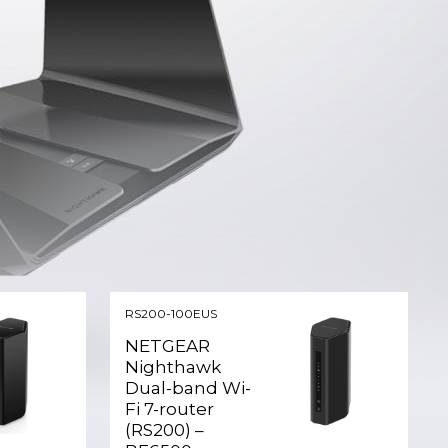
RS200-100EUS
NETGEAR
Nighthawk
Dual-band Wi-
Fi 7-router
(RS200) –