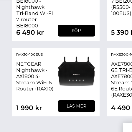
BE18000 -
7 BE120
Nighthawk
(RS500-
Tri-Band Wi-Fi
100EUS)
7-router –
BE18000
KÖP
6 490 kr
5 390 
RAX10-100EUS
RAXE300-1
NETGEAR
AXE7800
Nighthawk -
6E TRI-
AX1800 4-
AXE7800
Stream WiFi 6
Stream 
Router (RAX10)
6E Rout
(RAXE30
LÄS MER
1 990 kr
4 490