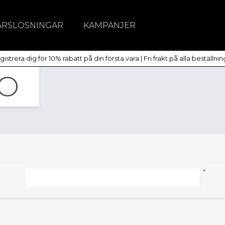
ÄRSLÖSNINGAR
KAMPANJER
itchar
istrera dig för 10% rabatt på din första vara | Fri frakt på alla beställni
dlöst
TO
*