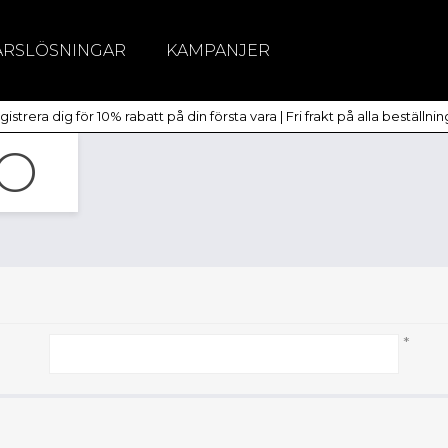
ÄRSLÖSNINGAR
KAMPANJER
itchar
istrera dig för 10% rabatt på din första vara | Fri frakt på alla beställni
dlöst
TO
*