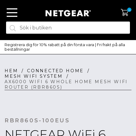
0
Registrera dig för 10% rabatt på din första vara | Fri frakt på alla
beställningar
HEM
/
CONNECTED HOME
/
SKAPA KONTO
MESH WIFI SYSTEM
/
LOGGA IN
AX6000 WIFI 6 WHOLE HOME MESH WIFI
ROUTER (RBR860S)
RBR860S-100EUS
NETGEAR WiFi 6