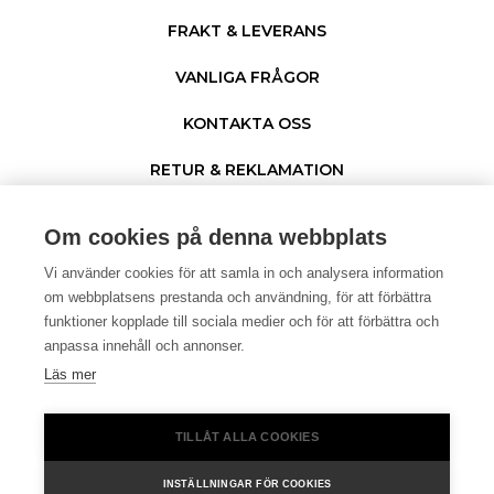
FRAKT & LEVERANS
VANLIGA FRÅGOR
KONTAKTA OSS
RETUR & REKLAMATION
PERSONUPPGIFTER & COOKIES
Om cookies på denna webbplats
Vi använder cookies för att samla in och analysera information
om webbplatsens prestanda och användning, för att förbättra
funktioner kopplade till sociala medier och för att förbättra och
anpassa innehåll och annonser.
Läs mer
© 1996 - 2026 Netgear. ®
TILLÅT ALLA COOKIES
I samarbete med
INSTÄLLNINGAR FÖR COOKIES