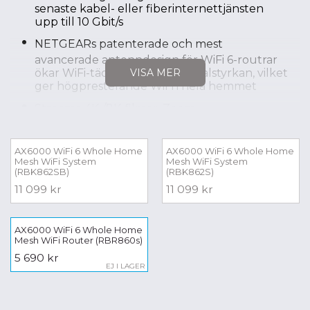
senaste kabel- eller fiberinternettjänsten
upp till 10 Gbit/s
NETGEARs patenterade och mest
avancerade antenndesign för WiFi 6-routrar
ökar WiFi-täckningen och signalstyrkan, vilket
VISA MER
ger högpresterande WiFi i hela hemmet
Streama 4K-/8K-filmer, Zoom-
videokonferenser och WiFi-samtal och håll
upp till 100 enheter som är säkert anslutna
AX6000 WiFi 6 Whole Home
AX6000 WiFi 6 Whole Home
NETGEAR® Armor™-programvara ger en
Mesh WiFi System
Mesh WiFi System
(RBK862SB)
(RBK862S)
automatisk säkerhetssköld för dina WiFi- och
anslutna enheter (dator, telefon, kamera, TV,
11 099 kr
11 099 kr
Echo, osv.) för realtidsskydd mot hackare och
ökad sekretess med VPN. 1 års prenumeration
ingår
AX6000 WiFi 6 Whole Home
Mesh WiFi Router (RBR860s)
Utöka WiFi-täckningen med en
5 690 kr
knapptryckning genom att lägga till en Orbi
EJ I LAGER
860-satellit (säljs separat). Ta ditt WiFi in i
framtiden med patenterad Orbi Mesh