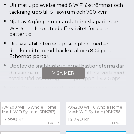
Ultimat upplevelse med 8 WiFi 6-strömmar och
täckning upp till 5+ sovrum och 700 kvm.
Njut av 4 gånger mer anslutningskapacitet än
WiFi 5 och förbättrad effektivitet för bättre
batteritid.
Undvik labil internetuppkoppling med en
dedikerad tri-band-backhaul och 8 Gigabit
Ethernet-portar.
Upplev de snabbaste internethastigheterna där
du kan ha upp till 40 enheter i ditt nätverk med
VISA MER
totala trådlösa hastigheter på upp till 4,2 Gbps.
Med Orbi-appen gör du inställningar och
kontrollerar din WiFi när som helst, var som
helst.
AX4200 WiFi 6 Whole Home
AX4200 WiFi 6 Whole Home
Upplev hur bekvämt det är med ett enda WiFi-
Mesh WiFi System (RBK757)
Mesh WiFi System (RBK756)
namn i hemmet för sömlös rum-till-rum-
17 990 kr
15 790 kr
roaming i hela ditt hem.
EJ I LAGER
EJ I LAGER