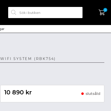
0
ngar
SKAPA KONTO
LOGGA IN
WIFI SYSTEM (RBK754)
10 890 kr
slutsåld