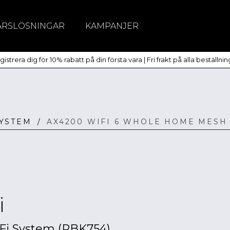
ÄRSLÖSNINGAR
KAMPANJER
itchar
istrera dig för 10% rabatt på din första vara | Fri frakt på alla beställni
dlöst
SYSTEM
/
AX4200 WIFI 6 WHOLE HOME MESH 
i
i System (RBK754)