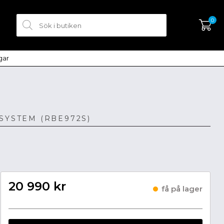
0
ngar
SKAPA KONTO
LOGGA IN
SYSTEM (RBE972S)
20 990 kr
få på lager