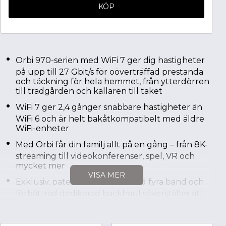
KÖP
Orbi 970-serien med WiFi 7 ger dig hastigheter
på upp till 27 Gbit/s för oöverträffad prestanda
och täckning för hela hemmet, från ytterdörren
till trädgården och källaren till taket
WiFi 7 ger 2,4 gånger snabbare hastigheter än
WiFi 6 och är helt bakåtkompatibelt med äldre
WiFi-enheter
Med Orbi får din familj allt på en gång – från 8K-
streaming till videokonferenser, spel, VR och
mycket mer
VISA MER
Exklusiv, patenterad teknik med fyra band och
förbättrad dedikerad backhaul säkerställer att
ditt WiFi förblir snabbt på alla enheter samtidigt
Eleganta och högpresterande antenner med ny