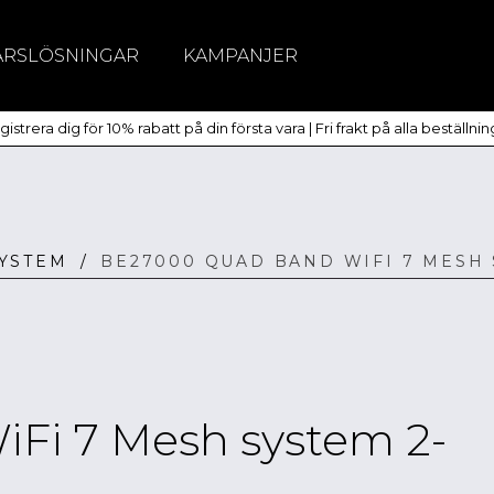
ÄRSLÖSNINGAR
KAMPANJER
itchar
istrera dig för 10% rabatt på din första vara | Fri frakt på alla beställni
dlöst
SYSTEM
/
BE27000 QUAD BAND WIFI 7 MESH 
Fi 7 Mesh system 2-