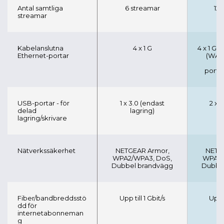
Antal samtliga
6 streamar
12 
streamar
Kabelanslutna
4 x 1 G
4 x 1 G, 1
Ethernet-portar
(WAN 
porta
USB-portar - för
1 x 3.0 (endast
2 x 
delad
lagring)
l
lagring/skrivare
Nätverkssäkerhet
NETGEAR Armor,
NETG
WPA2/WPA3, DoS,
WPA2/
Dubbel brandvägg
Dubbe
Fiber/bandbreddsstö
Upp till 1 Gbit/s
Upp t
dd för
internetabonneman
g