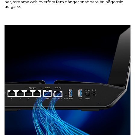
ner, streama och överföra fem gånger snabbare än någonsin
tidigare.