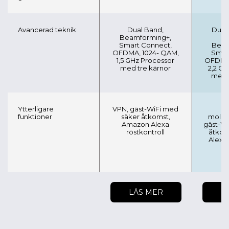
Avancerad teknik
Dual Band,
Dual
Beamforming+,
Smart Connect,
Beam
OFDMA, 1024- QAM,
Smar
1,5 GHz Processor
OFDMA,
med tre kärnor
2,2 GH
med f
Ytterligare
VPN, gäst-WiFi med
Pe
funktioner
säker åtkomst,
molnla
Amazon Alexa
gäst-Wi
röstkontroll
åtkom
Alexa 
LÄS MER
L