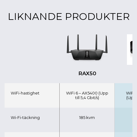
LIKNANDE PRODUKTER
RAX50
R
WiFi-hastighet
WiFi 6 – AX5400 (Upp
WiFi 
till 5,4 Gbit/s)
(Upp t
Wi-Fi-täckning
185 kvm
2