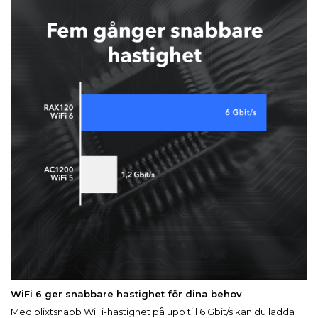
WiFi 6 ger snabbare hastighet för dina behov
Med blixtsnabb WiFi-hastighet på upp till 6 Gbit/s kan du ladda