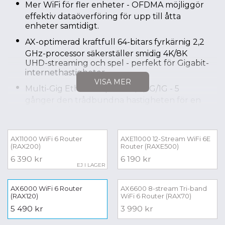
Mer WiFi för fler enheter - OFDMA möjliggör
effektiv dataöverföring för upp till åtta
enheter samtidigt.
AX-optimerad kraftfull 64-bitars fyrkärnig 2,2
GHz-processor säkerställer smidig 4K/8K
UHD-streaming och spel - perfekt för Gigabit-
internethastigheter.
VISA MER
Multi-Gig Ethernet-port 5G/2,5G/1G - 5
gånger den trådbundna hastigheten för en
typisk Gigabit Ethernet-port.
Nighthawk App - Konfigurera enkelt din
router och få ut mer av ditt WiFi.
AX11000 WiFi 6 Router
AXE11000 12-Stream WiFi 6E
(RAX200)
Router (RAXE500)
Fungerar med befintliga WiFi-enheter -
6 390 kr
6 190 kr
bakåtkompatibel med WiFi 5 (802.11ac) och
EJ I LAGER
tidigare generationens WiFi-standarder.
AX6000 WiFi 6 Router
AX6600 8-stream Tri-band
(RAX120)
WiFi 6 Router (RAX70)
VISA MINDRE
5 490 kr
3 990 kr