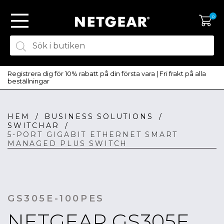
0
Registrera dig för 10% rabatt på din första vara | Fri frakt på alla
beställningar
HEM
/
BUSINESS SOLUTIONS
/
SKAPA KONTO
SWITCHAR
/
LOGGA IN
5-PORT GIGABIT ETHERNET SMART
MANAGED PLUS SWITCH
GS305E-100PES
NETGEAR GS305E