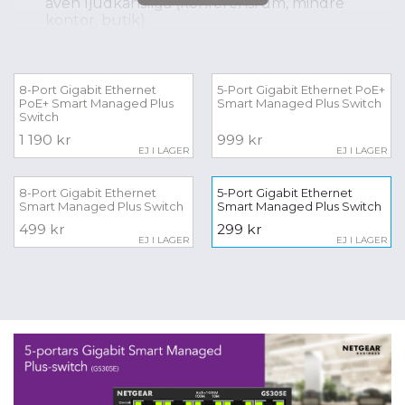
även ljudkänsliga (konferensrum, mindre
kontor, butik).
Segmentera röst-, data- och videotrafik med
VLAN och prioritera video och röst med QoS-
inställningarna.
8-Port Gigabit Ethernet
5-Port Gigabit Ethernet PoE+
PoE+ Smart Managed Plus
Smart Managed Plus Switch
Bygg ett mer pålitligt nätverk med Link
Switch
Aggregation och Loop Prevention.
1 190 kr
999 kr
EJ I LAGER
EJ I LAGER
VISA MINDRE
8-Port Gigabit Ethernet
5-Port Gigabit Ethernet
Smart Managed Plus Switch
Smart Managed Plus Switch
499 kr
299 kr
EJ I LAGER
EJ I LAGER