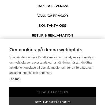
FRAKT & LEVERANS
VANLIGA FRÅGOR
KONTAKTA OSS
RETUR & REKLAMATION
PERSONUPPGIFTER & COOKIES
Om cookies på denna webbplats
Vi använder cookies för att samla in och analysera information
om webbplatsens prestanda och användning, för att förbättra
funktioner kopplade till sociala medier och för att förbättra och
anpassa innehåll och annonser.
Läs mer
© 1996 - 2026 Netgear. ®
TILLÅT ALLA COOKIES
I samarbete med
INSTÄLLNINGAR FÖR COOKIES