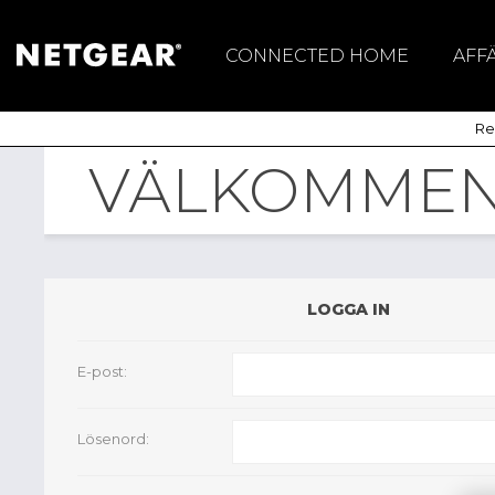
CONNECTED HOME
AFF
Mesh WiFi System
Sw
Reg
Mobila Routers &
Trå
Hotspots
VÄLKOMMEN,
Routrar
WiFi 7
Meural Digital
LOGGA IN
Fotoram
Nighthawk
E-post:
ProGaming
WiFi Range Extenders
Lösenord:
USB WiFi-adapters