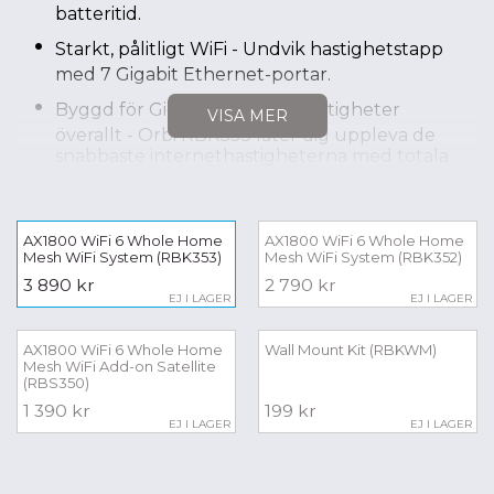
batteritid.
Starkt, pålitligt WiFi - Undvik hastighetstapp
med 7 Gigabit Ethernet-portar.
Byggd för Gigabit Internet-hastigheter
VISA MER
överallt - Orbi RBK353 låter dig uppleva de
snabbaste internethastigheterna med totala
trådlösa hastigheter upp till 1,8 Gbps.
Användarvänlighet - Med Orbi-appen ställer
du in ditt WiFi, anpassar inställningar och
AX1800 WiFi 6 Whole Home
AX1800 WiFi 6 Whole Home
Mesh WiFi System (RBK353)
kontrollerar ditt WiFi när som helst och var
Mesh WiFi System (RBK352)
som helst.
3 890 kr
2 790 kr
EJ I LAGER
EJ I LAGER
Ett WiFI-nätverk - Upplev hur bekvämt det
är med ett enda WiFi-namn för sömlös rum-
AX1800 WiFi 6 Whole Home
Wall Mount Kit (RBKWM)
till-rum-roaming i hela ditt hem.
Mesh WiFi Add-on Satellite
(RBS350)
1 390 kr
199 kr
EJ I LAGER
VISA MINDRE
EJ I LAGER