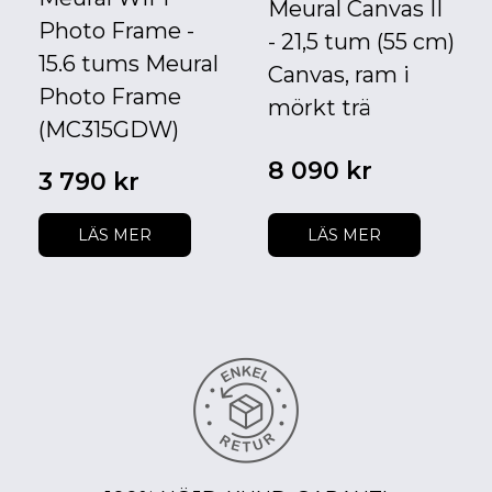
Meural Canvas II
Photo Frame -
- 21,5 tum (55 cm)
15.6 tums Meural
Canvas, ram i
Photo Frame
mörkt trä
(MC315GDW)
8 090 kr
3 790 kr
LÄS MER
LÄS MER