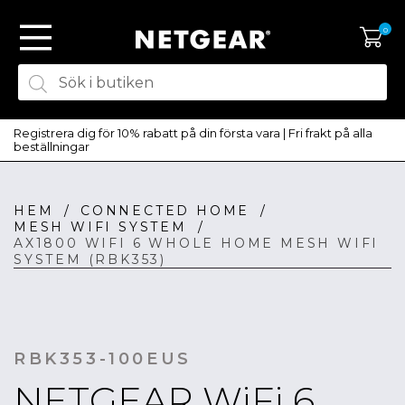
0
Registrera dig för 10% rabatt på din första vara | Fri frakt på alla
beställningar
HEM
/
CONNECTED HOME
/
SKAPA KONTO
MESH WIFI SYSTEM
/
LOGGA IN
AX1800 WIFI 6 WHOLE HOME MESH WIFI
SYSTEM (RBK353)
RBK353-100EUS
NETGEAR WiFi 6