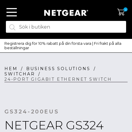
0
Registrera dig för 10% rabatt på din första vara | Fri frakt på alla
beställningar
HEM
/
BUSINESS SOLUTIONS
/
SKAPA KONTO
SWITCHAR
/
LOGGA IN
24-PORT GIGABIT ETHERNET SWITCH
GS324-200EUS
NETGEAR GS324