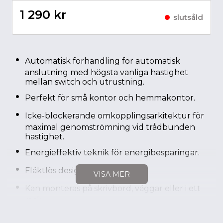
1 290 kr
slutsåld
Automatisk förhandling för automatisk
anslutning med högsta vanliga hastighet
mellan switch och utrustning.
Perfekt för små kontor och hemmakontor.
Icke-blockerande omkopplingsarkitektur för
maximal genomströmning vid trådbunden
hastighet.
Energieffektiv teknik för energibesparingar.
Fläktlös design för tyst drift.
VISA MER
Kan monteras på skrivbord, väggar eller i ett
rack.