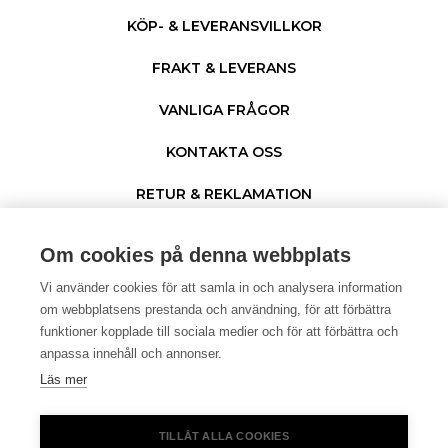
KÖP- & LEVERANSVILLKOR
FRAKT & LEVERANS
VANLIGA FRÅGOR
KONTAKTA OSS
RETUR & REKLAMATION
PERSONUPPGIFTER & COOKIES
Om cookies på denna webbplats
Vi använder cookies för att samla in och analysera information
om webbplatsens prestanda och användning, för att förbättra
funktioner kopplade till sociala medier och för att förbättra och
anpassa innehåll och annonser.
Läs mer
© 1996 - 2026 Netgear. ®
TILLÅT ALLA COOKIES
I samarbete med