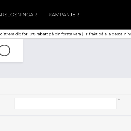
ÄRSLÖSNINGAR
KAMPANJER
itchar
istrera dig för 10% rabatt på din första vara | Fri frakt på alla beställni
dlöst
TO
*