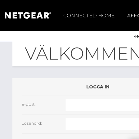
CONNECTED HOME
AFF
Mesh WiFi System
Sw
Reg
Mobila Routers &
Trå
Hotspots
VÄLKOMMEN,
Routrar
WiFi 7
Meural Digital
LOGGA IN
Fotoram
Nighthawk
E-post:
ProGaming
WiFi Range Extenders
Lösenord:
USB WiFi-adapters